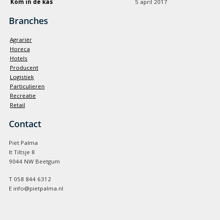
Kom in de kas
5 april 2017
Branches
Agrariër
Horeca
Hotels
Producent
Logistiek
Particulieren
Recreatie
Retail
Contact
Piet Palma
It Tiltsje 8
9044 NW Beetgum
T 058 844 6312
E info@pietpalma.nl