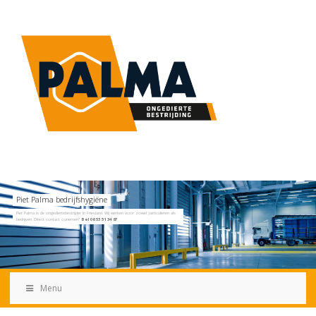
Piet Palma bedrijfshygiëne
Piet Palma is de ongediertebestrijder in Friesland. Wij werken voor zowel particulieren als
bedrijven. Direct contact opnemen?
Bel 06 53 51 34 87
Menu