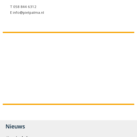
T 058 844 6312
E info@pietpalma.nl
Nieuws